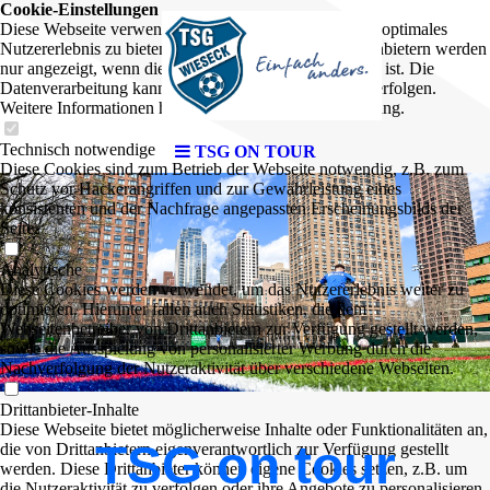
Cookie-Einstellungen
Diese Webseite verwendet Cookies, um Besuchern ein optimales
Nutzererlebnis zu bieten. Bestimmte Inhalte von Drittanbietern werden
nur angezeigt, wenn die entsprechende Option aktiviert ist. Die
Datenverarbeitung kann dann auch in einem Drittland erfolgen.
Weitere Informationen hierzu in der Datenschutzerklärung.
Technisch notwendige
TSG ON TOUR
Diese Cookies sind zum Betrieb der Webseite notwendig, z.B. zum
Schutz vor Hackerangriffen und zur Gewährleistung eines
konsistenten und der Nachfrage angepassten Erscheinungsbilds der
Seite.
Analytische
Diese Cookies werden verwendet, um das Nutzererlebnis weiter zu
optimieren. Hierunter fallen auch Statistiken, die dem
Webseitenbetreiber von Drittanbietern zur Verfügung gestellt werden,
sowie die Ausspielung von personalisierter Werbung durch die
Nachverfolgung der Nutzeraktivität über verschiedene Webseiten.
Drittanbieter-Inhalte
Diese Webseite bietet möglicherweise Inhalte oder Funktionalitäten an,
TSG on tour
die von Drittanbietern eigenverantwortlich zur Verfügung gestellt
werden. Diese Drittanbieter können eigene Cookies setzen, z.B. um
die Nutzeraktivität zu verfolgen oder ihre Angebote zu personalisieren