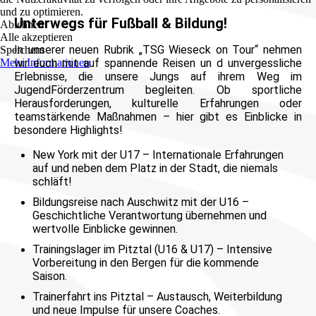
und zu optimieren.
Unterwegs für Fußball & Bildung!
Ablehnen
Alle akzeptieren
In unserer neuen Rubrik „TSG Wieseck on Tour“ nehmen
Speichern
Mehr Informationen
wir euch mit auf spannende Reisen un d unvergessliche
Erlebnisse, die unsere Jungs auf ihrem Weg im
JugendFörderzentrum begleiten. Ob sportliche
Herausforderungen, kulturelle Erfahrungen oder
teamstärkende Maßnahmen – hier gibt es Einblicke in
besondere Highlights!
New York mit der U17 – Internationale Erfahrungen
auf und neben dem Platz in der Stadt, die niemals
schläft!
Bildungsreise nach Auschwitz mit der U16 –
Geschichtliche Verantwortung übernehmen und
wertvolle Einblicke gewinnen.
Trainingslager im Pitztal (U16 & U17) – Intensive
Vorbereitung in den Bergen für die kommende
Saison.
Trainerfahrt ins Pitztal – Austausch, Weiterbildung
und neue Impulse für unsere Coaches.