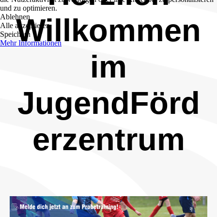
und zu optimieren.
Ablehnen
Willkommen
Alle akzeptieren
Speichern
Mehr Informationen
im
JugendFörd
erzentrum