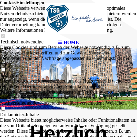
Cookie-Einstellungen
Diese Webseite verwendet Cookies, um Besuchern ein optimales
Nutzererlebnis zu bieten. Bestimmte Inhalte von Drittanbietern werden
nur angezeigt, wenn die entsprechende Option aktiviert ist. Die
Datenverarbeitung kann dann auch in einem Drittland erfolgen.
Weitere Informationen hierzu in der Datenschutzerklärung.
Technisch notwendige
HOME
Diese Cookies sind zum Betrieb der Webseite notwendig, z.B. zum
Schutz vor Hackerangriffen und zur Gewährleistung eines
konsistenten und der Nachfrage angepassten Erscheinungsbilds der
Seite.
Analytische
Diese Cookies werden verwendet, um das Nutzererlebnis weiter zu
optimieren. Hierunter fallen auch Statistiken, die dem
Webseitenbetreiber von Drittanbietern zur Verfügung gestellt werden,
sowie die Ausspielung von personalisierter Werbung durch die
Nachverfolgung der Nutzeraktivität über verschiedene Webseiten.
Drittanbieter-Inhalte
Diese Webseite bietet möglicherweise Inhalte oder Funktionalitäten an,
Herzlich
die von Drittanbietern eigenverantwortlich zur Verfügung gestellt
werden. Diese Drittanbieter können eigene Cookies setzen, z.B. um
die Nutzeraktivität zu verfolgen oder ihre Angebote zu personalisieren