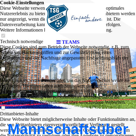
Cookie-Einstellungen
Diese Webseite verwendet Cookies, um Besuchern ein optimales
Nutzererlebnis zu bieten. Bestimmte Inhalte von Drittanbietern werden
nur angezeigt, wenn die entsprechende Option aktiviert ist. Die
Datenverarbeitung kann dann auch in einem Drittland erfolgen.
Weitere Informationen hierzu in der Datenschutzerklärung.
Technisch notwendige
TEAMS
Diese Cookies sind zum Betrieb der Webseite notwendig, z.B. zum
Schutz vor Hackerangriffen und zur Gewährleistung eines
konsistenten und der Nachfrage angepassten Erscheinungsbilds der
Seite.
Analytische
Diese Cookies werden verwendet, um das Nutzererlebnis weiter zu
optimieren. Hierunter fallen auch Statistiken, die dem
Webseitenbetreiber von Drittanbietern zur Verfügung gestellt werden,
sowie die Ausspielung von personalisierter Werbung durch die
Nachverfolgung der Nutzeraktivität über verschiedene Webseiten.
Drittanbieter-Inhalte
Diese Webseite bietet möglicherweise Inhalte oder Funktionalitäten an,
Mannschaftsüber
die von Drittanbietern eigenverantwortlich zur Verfügung gestellt
werden. Diese Drittanbieter können eigene Cookies setzen, z.B. um
die Nutzeraktivität zu verfolgen oder ihre Angebote zu personalisieren