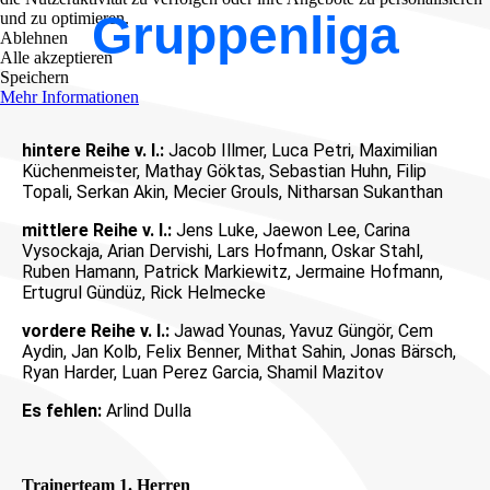
Gruppenliga
und zu optimieren.
Ablehnen
Alle akzeptieren
Speichern
Mehr Informationen
hintere Reihe v. l.:
Jacob Illmer, Luca Petri, Maximilian
Küchenmeister, Mathay Göktas, Sebastian Huhn, Filip
Topali, Serkan Akin, Mecier Grouls, Nitharsan Sukanthan
mittlere Reihe v. l.:
Jens Luke, Jaewon Lee, Carina
Vysockaja, Arian Dervishi, Lars Hofmann, Oskar Stahl,
Ruben Hamann, Patrick Markiewitz, Jermaine Hofmann,
Ertugrul Gündüz, Rick Helmecke
vordere Reihe v. l.:
Jawad Younas, Yavuz Güngör, Cem
Aydin, Jan Kolb, Felix Benner, Mithat Sahin, Jonas Bärsch,
Ryan Harder, Luan Perez Garcia, Shamil Mazitov
Es fehlen:
Arlind Dulla
Trainerteam 1. Herren