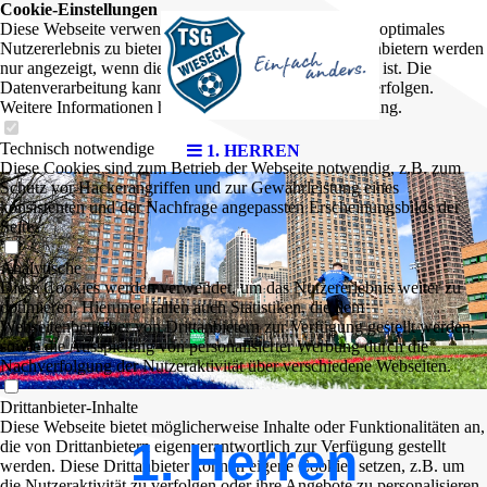
Cookie-Einstellungen
Diese Webseite verwendet Cookies, um Besuchern ein optimales
Nutzererlebnis zu bieten. Bestimmte Inhalte von Drittanbietern werden
nur angezeigt, wenn die entsprechende Option aktiviert ist. Die
Datenverarbeitung kann dann auch in einem Drittland erfolgen.
Weitere Informationen hierzu in der Datenschutzerklärung.
Technisch notwendige
1. HERREN
Diese Cookies sind zum Betrieb der Webseite notwendig, z.B. zum
Schutz vor Hackerangriffen und zur Gewährleistung eines
konsistenten und der Nachfrage angepassten Erscheinungsbilds der
Seite.
Analytische
Diese Cookies werden verwendet, um das Nutzererlebnis weiter zu
optimieren. Hierunter fallen auch Statistiken, die dem
Webseitenbetreiber von Drittanbietern zur Verfügung gestellt werden,
sowie die Ausspielung von personalisierter Werbung durch die
Nachverfolgung der Nutzeraktivität über verschiedene Webseiten.
Drittanbieter-Inhalte
Diese Webseite bietet möglicherweise Inhalte oder Funktionalitäten an,
1. Herren
die von Drittanbietern eigenverantwortlich zur Verfügung gestellt
werden. Diese Drittanbieter können eigene Cookies setzen, z.B. um
die Nutzeraktivität zu verfolgen oder ihre Angebote zu personalisieren