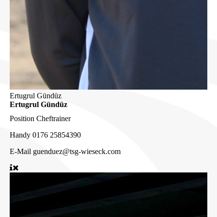
Ertugrul Gündüz
Ertugrul Gündüz
Position
Cheftrainer
Handy
0176 25854390
E-Mail
guenduez@tsg-wieseck.com